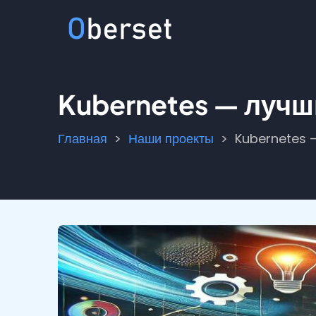
Перейти
к
основному
содержанию
Kubernetes — лучш
Главная
Наши проекты
Kubernetes 
Строка
навигации