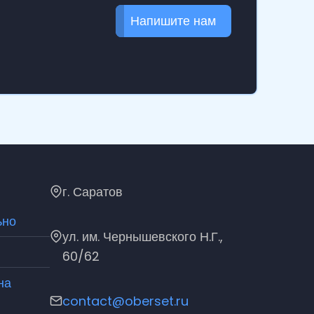
Напишите нам
г. Саратов
ьно
ул. им. Чернышевского Н.Г.,
60/62
на
contact@oberset.ru