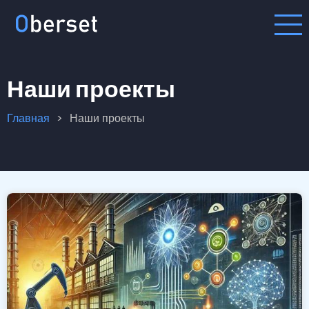
Перейти
к
основному
содержанию
Наши проекты
Главная
Наши проекты
Строка
навигации