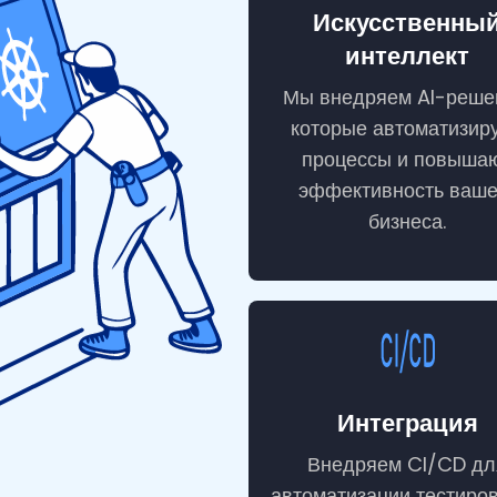
Искусственны
интеллект
Мы внедряем AI-реше
которые автоматизир
процессы и повыша
эффективность ваше
бизнеса.
Интеграция
Внедряем CI/CD дл
автоматизации тестиро