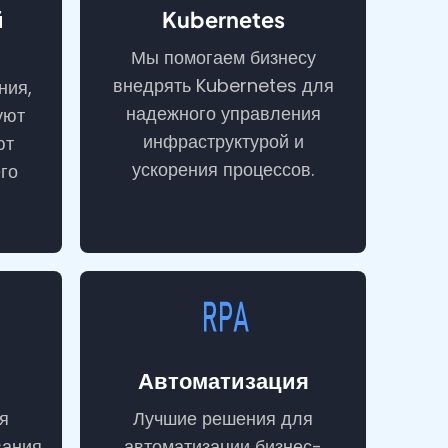
й
Kubernetes
Мы помогаем бизнесу
внедрять Kubernetes для
ния,
надежного управления
уют
инфраструктурой и
ют
ускорения процессов.
го
Автоматизация
я
Лучшие решения для
вания
автоматизации бизнес-