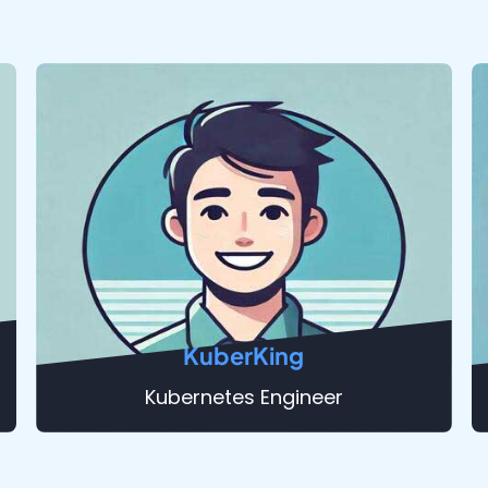
KuberKing
Kubernetes Engineer