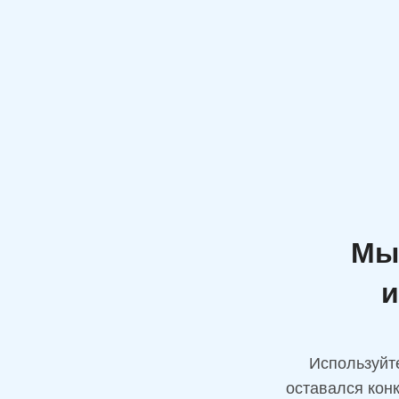
Мы
и
Используйт
оставался кон