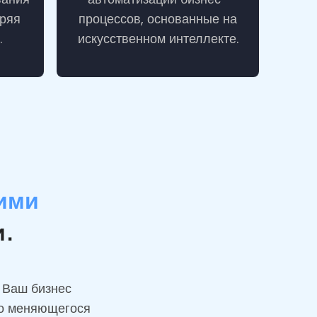
оряя
процессов, основанные на
.
искусственном интеллекте.
ими
и.
 Ваш бизнес
ро меняющегося