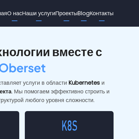
in
ная
О нас
Наши услуги
Проекты
Blog
Контакты
vigation
нологии вместе с
Oberset
тавляет услуги в области
Kubernetes
и
екта
. Мы помогаем эффективно строить и
руктурой любого уровня сложности.